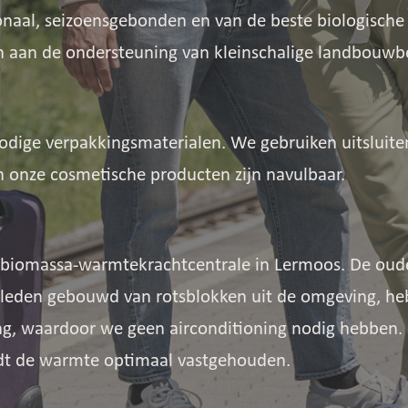
naal, seizoensgebonden en van de beste biologische k
n aan de ondersteuning van kleinschalige landbouwbe
dige verpakkingsmaterialen. We gebruiken uitsluite
n onze cosmetische producten zijn navulbaar.
 biomassa-warmtekrachtcentrale in Lermoos. De oud
eleden gebouwd van rotsblokken uit de omgeving, h
g, waardoor we geen airconditioning nodig hebben. 
t de warmte optimaal vastgehouden.