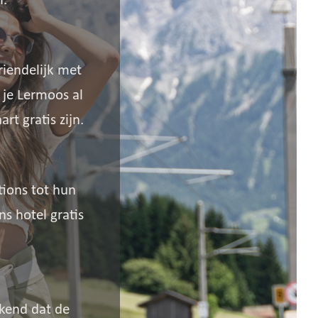
l.
riendelijk met
 je Lermoos al
t gratis zijn.
tions tot hun
s hotel gratis
ekend dat de