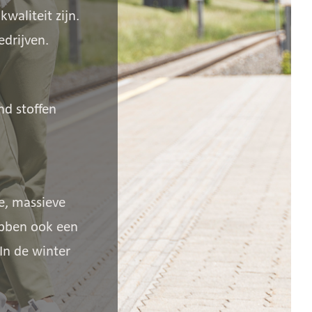
waliteit zijn.
drijven.
nd stoffen
e, massieve
ebben ook een
In de winter