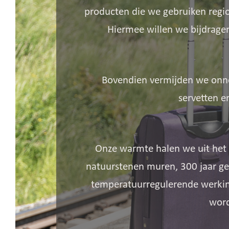
producten die we gebruiken regio
Hiermee willen we bijdrage
Bovendien vermijden we onno
servetten e
Onze warmte halen we uit het
natuurstenen muren, 300 jaar g
temperatuurregulerende werkin
word