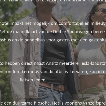
veel waarde aan een bewuste en duurzame levensstij
thotel maakt het mogelijk om comfortabel en milieuv
 Met de maandkaart van de Duitse Spoorwegen bereik
psbus en de pendelbus voor gasten met een gastenkaar
to hebben direct naast Ansitz meerdere Tesla-laadsta
en rondom Lermoos van dichtbij wil ervaren, kan in on
fietsen lenen.
 een duurzame filosofie. Het is voor ons vanzelfspr